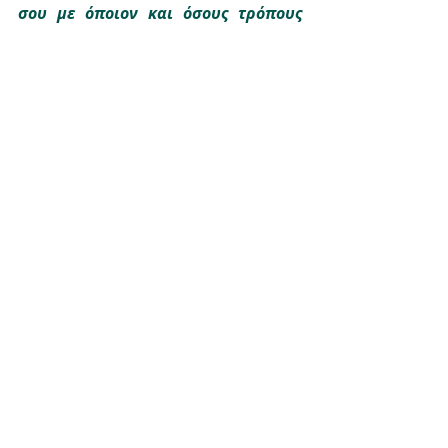
σου με όποιον και όσους τρόπους 
θες. Το αξίζεις!
Ήλια
ΑΡΘΡΑ
Πρόσφατες αναρτήσεις
Εμφάνιση όλων