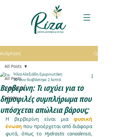
Ανάρτηση
All Posts
Ήλια Αλεξιάδη-Σμυρνιωτάκη
All Posts
30 Ιουν
διαβάστηκε 2 λεπτά
Βερβερίνη: Τι ισχύει για το
ΣΥΝΤΑΓΕΣ
δημοφιλές συμπλήρωμα που
ΑΡΘΡΑ
υπόσχεται απώλεια βάρους;
H βερβερίνη είναι μια
φυσική
ένωση
που προέρχεται από διάφορα 
φυτά, όπως το 
Ηydrastis canadensis
, 