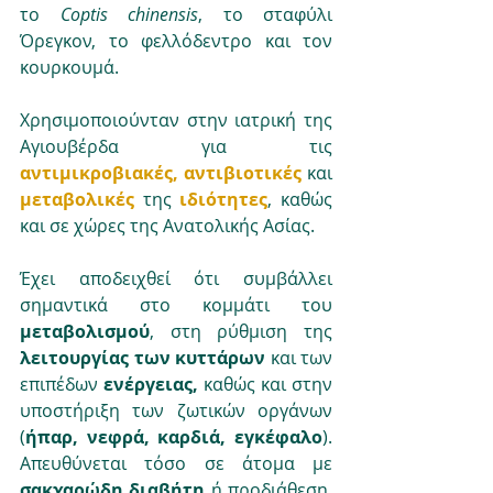
το 
Coptis chinensis
, το σταφύλι 
Όρεγκον, το φελλόδεντρο και τον 
κουρκουμά. 
Χρησιμοποιούνταν στην ιατρική της 
Αγιουβέρδα για τις
αντιμικροβιακές, αντιβιοτικές
και 
μεταβολικές
της 
ιδιότητες
, καθώς 
και σε χώρες της Ανατολικής Ασίας.
Έχει αποδειχθεί ότι συμβάλλει 
σημαντικά στο κομμάτι του 
μεταβολισμού
, στη ρύθμιση της 
λειτουργίας των κυττάρων
 και των 
επιπέδων 
ενέργειας,
 καθώς και στην 
υποστήριξη των ζωτικών οργάνων 
(
ήπαρ, νεφρά, καρδιά, εγκέφαλο
). 
Απευθύνεται τόσο σε άτομα με 
σακχαρώδη διαβήτη
 ή προδιάθεση, 