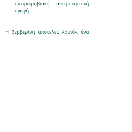
αντιμικροβιακή, αντιμυκητιακή 
αγωγή
H βερβερίνη αποτελεί, λοιπόν, ένα 
φυτοχημικό συστατικό που, 
σε 
συνδυασμό με μια ισορροπημένη 
διατροφή, έναν συνολικά υγιεινό 
τρόπο ζωής και την κατάλληλη 
καθοδήγηση από ειδικούς, μπορεί 
να συμβάλλει στην καλύτερη 
διαχείριση της μεταβολικής 
υγείας.
Η ομάδας της Ρίζας,