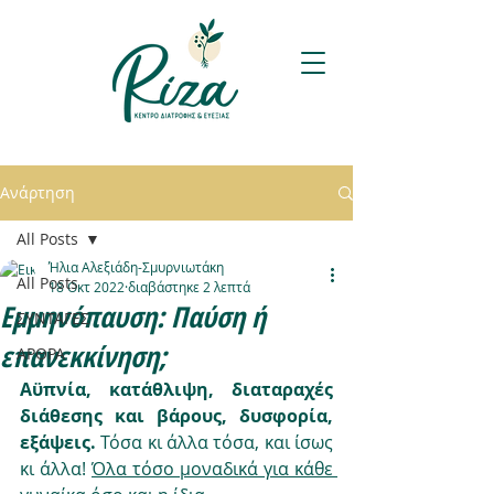
Ανάρτηση
All Posts
Ήλια Αλεξιάδη-Σμυρνιωτάκη
All Posts
18 Οκτ 2022
διαβάστηκε 2 λεπτά
Εμμηνόπαυση: Παύση ή
ΣΥΝΤΑΓΕΣ
επανεκκίνηση;
ΑΡΘΡΑ
Αϋπνία, κατάθλιψη, διαταραχές 
διάθεσης και βάρους, δυσφορία, 
εξάψεις. 
Τόσα κι άλλα τόσα, και ίσως 
κι άλλα! 
Όλα τόσο μοναδικά για κάθε 