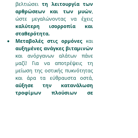
βελτιώσει 
τη λειτουργία των 
αρθρώσεων και των μυών
, 
ώστε μεγαλώνοντας να έχεις 
καλύτερη ισορροπία και 
σταθερότητα.
Μεταβολές στις ορμόνες
 και 
αυξημένες ανάγκες βιταμινών
και ανόργανων αλάτων πάνε 
μαζί! Για να αποτρέψεις τη 
μείωση της οστικής πυκνότητας 
και άρα τα εύθραυστα οστά, 
αύξησε την κατανάλωση 
τροφίμων πλούσιων σε 
βιταμίνη D. 
Τρόφιμα κατάλληλα 
για αυτό το σκοπό είναι ο 
κρόκος του αυγού, 
τα 
λιπαρά 
ψάρια
 και 
εμπλουτισμένα 
προϊόντα
, όπως 
γαλακτοκομικά 
και 
χυμός 