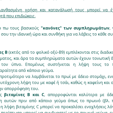
ανθασμένη χρήση και κατανάλωσή τους μπορεί να έχε
ά που επιδιώκεις.
υ πω τους βασικούς 
"κανόνες" των συμπληρωμάτων
,
 σου την ιδανική ώρα και συνθήκη για να λάβεις το κάθε σ
ες Β
 (εκτός από το φολικό οξύ-Β9) εμπλέκονται στις διαδικ
ματος, και άρα τα συμπληρώματα αυτών έχουν τονωτική δ
τον ύπνο. Επομένως συστήνεται η λήψη τους το π
αραίτητα από κάποιο γεύμα.
 προτιμότερο να λαμβάνεται το πρωί με άδειο στομάχι, εν
υτόχρονη λήψη του με καφέ ή τσάι, καθώς η καφεΐνη και οι
ην απορρόφηση του.
ς 
βιταμίνες Β και C
, απορροφώνται καλύτερα με άδει
 αυτών πριν από κάποιο γεύμα όπως το πρωινό (βλ. π
 η λήψη βιταμίνης C μπορεί να προκαλέσει ενοχλήσεις λό
α περίπτωση μπορεί να συνδυαστεί με το πρωινό γεύμα, εν