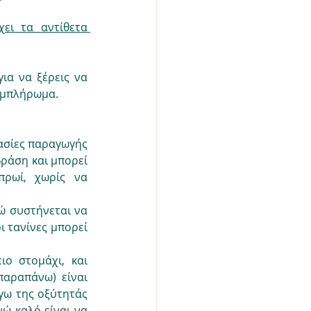
ι τα αντίθετα 
 για να ξέρεις να 
υμπλήρωμα. 
ασίες παραγωγής 
ράση και μπορεί 
ρωί, χωρίς να 
ώ συστήνεται να 
 τανίνες μπορεί 
ο στομάχι, και 
αραπάνω) είναι 
γω της οξύτητάς 
ώ καλό είναι να 