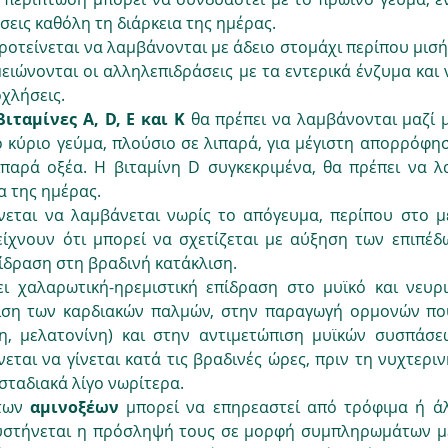
σεις καθόλη τη διάρκεια της ημέρας.
ροτείνεται να λαμβάνονται με άδειο στομάχι περίπου μισή 
μειώνονται οι αλληλεπιδράσεις με τα εντερικά ένζυμα και
οχλήσεις.
βιταμίνες A, D, E και K
 θα πρέπει να λαμβάνονται μαζί μ
ο κύριο γεύμα, πλούσιο σε λιπαρά, για μέγιστη απορρόφηση.
ιπαρά οξέα. Η βιταμίνη D συγκεκριμένα, θα πρέπει να λ
 της ημέρας. 
νεται να λαμβάνεται νωρίς το απόγευμα, περίπου στο μέ
ίχνουν ότι μπορεί να σχετίζεται με αύξηση των επιπέδω
ίδραση στη βραδινή κατάκλιση.
ει χαλαρωτική-ηρεμιστική επίδραση στο μυϊκό και νευρι
ιση των καρδιακών παλμών, στην παραγωγή ορμονών πο
η, μελατονίνη) και στην αντιμετώπιση μυϊκών συσπάσεω
εται να γίνεται κατά τις βραδινές ώρες, πριν τη νυχτεριν
σταδιακά λίγο νωρίτερα. 
των 
αμινοξέων 
μπορεί να επηρεαστεί από τρόφιμα ή άλλ
στήνεται η πρόσληψή τους σε μορφή συμπληρωμάτων με 