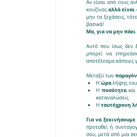
Αν είσαι από τους α
κουζίνας 
αλλά είναι
μην τα ξεχάσεις, τότ
βασικά! 
Μα, για να μην πάει
Αυτό που ίσως δεν ξ
μπορεί να επηρεάσ
αποτέλεσμα κάποιες φ
Μεταξύ των 
παραγόν
Η 
ώρα 
λήψης το
Η 
ποσότητα 
και
καταναλώσεις
Η 
ταυτόχρονη λ
Για να ξεκινήσουμε
προταθεί ή συνταγο
σου, μετά από μια σε