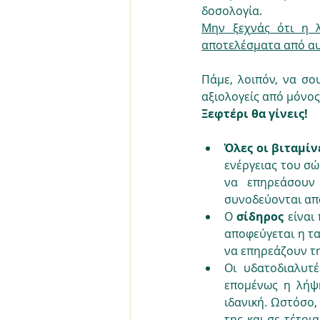
δοσολογία. 
Μην ξεχνάς ότι η λ
αποτελέσματα από αυτ
Πάμε, λοιπόν, να σο
αξιολογείς από μόνος
Ξεφτέρι θα γίνεις!
Όλες οι βιταμίν
ενέργειας του σώ
να επηρεάσουν 
συνοδεύονται απ
Ο 
σίδηρος 
είναι
αποφεύγεται η τα
να επηρεάζουν τ
Οι υδατοδιαλυτέ
επομένως η λήψη
ιδανική. Ωστόσο,
της και σε τέτοι