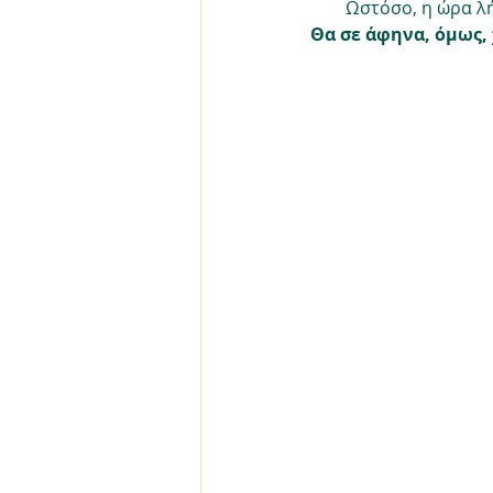
Ωστόσο, η ώρα λή
Θα σε άφηνα, όμως, 