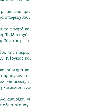
με μια ώρα πριν 
 να αποφευχθούν 
ε το φαγητό και 
 Το ίδιο ισχύει 
αμβάνεται με το 
σο της ημέρας, 
ν ενέργειας και 
κό σύστημα και 
υ προάγουν τον 
ν. Επομένως, η 
ή κατάκλιση ενώ 
α αμινοξέα, γι’ 
άδειο στομάχι. 