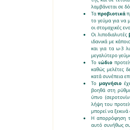
λαμβάνεται σε δό
Τα 
προβιοτικά 
π
το γεύμα για να 
οι στομαχικές εν
Οι λιποδιαλυτές 
ιδανικά με κάποι
και για τα ω-3 λ
μεγαλύτερο γεύμα
Το 
ιώδιο 
προτεί
καθώς μελέτες δε
κατά συνέπεια επ
Το 
μαγνήσιο 
έχ
βοηθά στη ρύθμ
ύπνο (σεροτονίν
λήψη του προτείν
μπορεί να ξεκινά 
Η απορρόφηση 
αυτό συνήθως συ