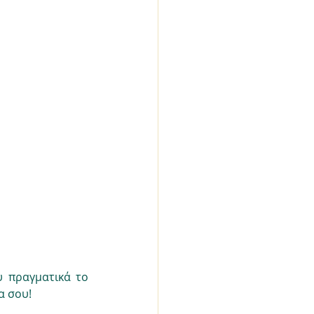
 πραγματικά το 
α σου!