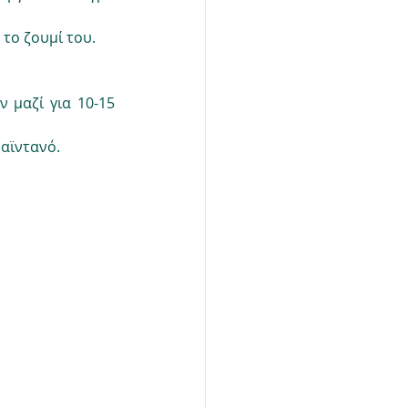
το ζουμί του.
 μαζί για 10-15 
μαϊντανό.