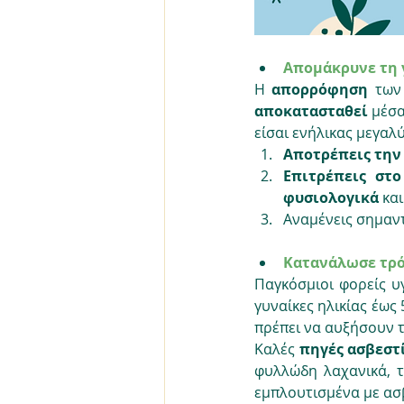
Απομάκρυνε τη 
Η 
απορρόφηση
 των
αποκατασταθεί 
μέσα
είσαι ενήλικας μεγαλύ
Αποτρέπεις την
Επιτρέπεις στ
φυσιολογικά
 και
Αναμένεις σημαντ
Κατανάλωσε τρό
Παγκόσμιοι φορείς υ
γυναίκες ηλικίας έως 
πρέπει να αυξήσουν 
Καλές 
πηγές ασβεστ
φυλλώδη λαχανικά, τ
εμπλουτισμένα με ασβ