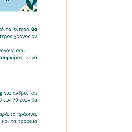
πό το έντερο 
θα 
τερος χρόνος αν 
ννογόνο σου
τουργήσει 
ξανά 
g για άνδρες και 
ω των 70 ετών θα 
ρά, τα πράσινα, 
και τα τρόφιμα 