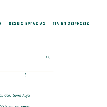
Α
ΘΕΣΕΙΣ ΕΡΓΑΣΙΑΣ
ΓΙΑ ΕΠΙΧΕΙΡΗΣΕΙΣ
Έφτασε και πάλι η αγαπημένη μου ημέρα του μήνα! Αυτή που σε ενθαρρύνω και σου δίνω λίγο 
λά και να έχεις 