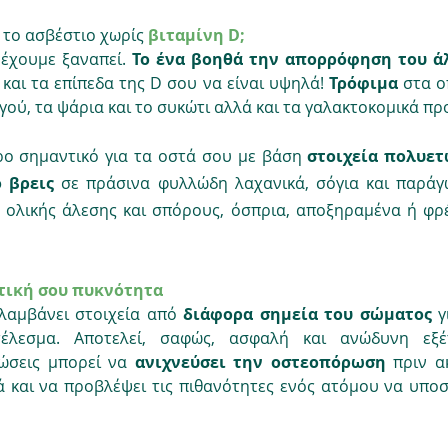
ι το ασβέστιο
χωρίς 
βιταμίνη D; 
 έχουμε ξαναπεί. 
Το ένα βοηθά την απορρόφηση του ά
 και τα επίπεδα της D σου να είναι υψηλά! 
Τρόφιμα 
στα ο
υγού, τα ψάρια και το συκώτι αλλά και τα γαλακτοκομικά πρ
ερο σημαντικό για τα οστά σου με βάση 
στοιχεία πολυε
ο βρεις
 σε πράσινα φυλλώδη λαχανικά, σόγια και παράγω
 ολικής άλεσης και σπόρους, όσπρια, αποξηραμένα ή φρέ
τική σου πυκνότητα
λαμβάνει στοιχεία από 
διάφορα σημεία του σώματος
 γ
έλεσμα. Αποτελεί, σαφώς, ασφαλή και ανώδυνη εξέ
ώσεις μπορεί να
 ανιχνεύσει την οστεοπόρωση
 πριν α
ά και να προβλέψει τις πιθανότητες ενός ατόμου να υποσ