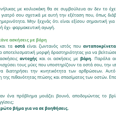
ενήλικας με κοιλιοκάκη θα σε συμβούλευα αν δεν το έχει
 γιατρό σου σχετικά με αυτή την εξέταση που, όπως διάβ
μερινότητα. Μην ξεχνάς ότι είναι εξίσου σημαντική για 
-ή όχι- φαρμακευτική αγωγή.
κάνε ασκήσεις με βάρη
και τα 
οστά 
είναι ζωντανός ιστός που 
ανταποκρίνετα
ιο αποτελεσματική μορφή δραστηριότητας για να βελτιώσει
ασκήσεις 
αντοχής 
και οι ασκήσεις με 
βάρη
. Παρόλα αυ
ισχύσει τους μύες που υποστηρίζουν τα οστά σου, την ισ
να διατηρήσει την κινητικότητα των αρθρώσεων. Αυτό
 της πιθανότητας πτώσης και σπασίματος των οστών. Επομ
 αν ένα πρόβλημα μοιάζει βουνό, αποδομώντας το βρίσ
γίσεις; 
πρώτο βήμα για να σε βοηθήσεις.