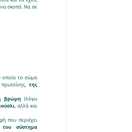
να σκοπό. Να σε 
ν οποία το σώμα 
 πρωτεΐνης, 
της 
η 
βρώμη 
(λόγω 
μούσλι
, αλλά και 
ή που περιέχει 
 του σύστημα 