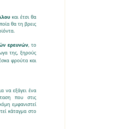
λλου
 και έτσι θα 
ποία θα τη βρεις 
οϊόντα.
τών ερευνών
, το 
γα της, ξηρούς 
σκα φρούτα και 
ια να εξάγει ένα 
ταση που στις 
κόμη εμφανιστεί 
τεί κάταγμα στο 