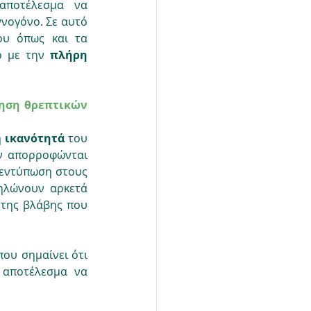
"επιτιθέμενο" σε αυτή (αυτοάνοσος μηχανισμός), με αποτέλεσμα να 
νογόνο. Σε αυτό 
υ όπως και τα 
ο με την 
πλήρη 
ηση θρεπτικών 
η 
ικανότητά 
του 
ν απορροφώνται 
 εντύπωση στους 
ηλώνουν αρκετά 
της βλάβης που 
 που σημαίνει ότι 
αποτέλεσμα να 