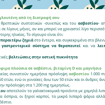
γλουτένη από τη διατροφή σου
 θρεπτικών συστατικών -συνεπώς και του 
ασβεστίου
- α
 σε λίγους μήνες, αν και μπορεί να χρειαστεί λίγο περισσό
τερης ηλικίας. Το σίγουρο είναι ότι:
 περαιτέρω ζημιά 
στο έντερο, και συγκεκριμένα στο βλε
ο γαστρεντερικό σύστημα να θεραπευτεί 
και να 
λει
ικές 
βελτιώσεις στην οστική πυκνότητα
φιμα πλούσια σε ασβέστιο, βιταμίνη D και μαγνήσιο
γείας συνιστούν ημερήσια πρόσληψη 
ασβεστίου 
1.000 m
50 ετών, ενώ οι γυναίκες άνω των 50 ετών και οι άνδρες άν
την πρόσληψη στα 1.200 mg ημερησίως.
ίου
 αποτελούν τα γαλακτοκομικά προϊόντα με χαμηλά λιπα
α όσπρια, οι ξηροί καρποί, τα μικρά λιπαρά ψάρια αλλά 
έστιο. 