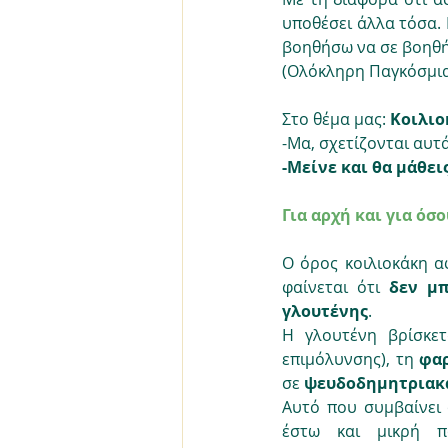
υποθέσει άλλα τόσα. 
βοηθήσω να σε βοηθή
(Ολόκληρη Παγκόσμια 
Στο θέμα μας: 
Κοιλιο
-Μα, σχετίζονται αυτά
-Μείνε και θα μάθεις
Για αρχή και για όσο
Ο όρος κοιλιοκάκη α
φαίνεται ότι 
δεν μπ
γλουτένης
. 
Η γλουτένη βρίσκετ
επιμόλυνσης), τη 
φαρ
σε 
ψευδοδημητριακ
Αυτό που συμβαίνει 
έστω και μικρή π