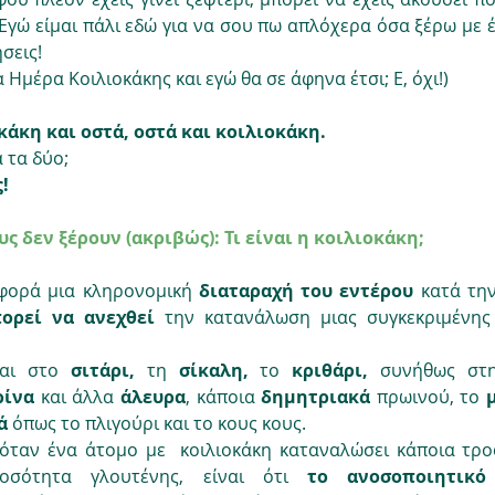
Εγώ είμαι πάλι εδώ για να σου πω απλόχερα όσα ξέρω με έ
σεις!
Ημέρα Κοιλιοκάκης και εγώ θα σε άφηνα έτσι; Ε, όχι!)
κάκη και οστά, οστά και κοιλιοκάκη.
 τα δύο; 
!
υς δεν ξέρουν (ακριβώς): Τι είναι η κοιλιοκάκη;
φορά μια κληρονομική 
διαταραχή του εντέρου
 κατά τη
ορεί να ανεχθεί
 την κατανάλωση μιας συγκεκριμένης
αι στο 
σιτάρι, 
τη
 σίκαλη, 
το 
κριθάρι, 
συνήθως στ
ίνα 
και άλλα 
άλευρα
, κάποια 
δημητριακά
 πρωινού, το 
ά 
όπως το πλιγούρι και το κους κους. 
όταν ένα άτομο με  κοιλιοκάκη καταναλώσει κάποια τροφ
οσότητα γλουτένης, είναι ότι 
το ανοσοποιητικό