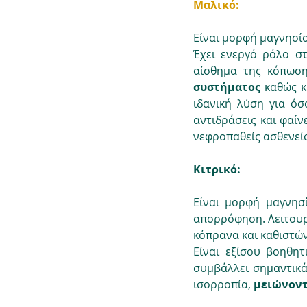
Μαλικό:
Είναι μορφή μαγνησίο
Έχει ενεργό ρόλο σ
αίσθημα της κόπωση
συστήματος
 καθώς κ
ιδανική λύση για ό
αντιδράσεις και φαίν
νεφροπαθείς ασθενείς
Κιτρικό:
Είναι μορφή μαγνησί
απορρόφηση. Λειτουρ
κόπρανα και καθιστών
Είναι εξίσου βοηθη
συμβάλλει σημαντικά
ισορροπία, 
μειώνοντ