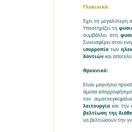
Γλυκινικό:
Έχει τη μεγαλύτερη απ
Υποστηρίζει τη 
φυσι
συμβάλλει στη 
φυσι
Συνεισφέρει στον ενε
ισορροπία
 των 
ηλε
δοντιών
 και αποτελ
Θρεονικό:
Είναι μαγνήσιο προσδ
άμεσα απορροφήσιμο,
τον αιματοεγκεφαλι
λειτουργία
 και την 
βελτίωση της διάθ
να βελτιώσουν την γν