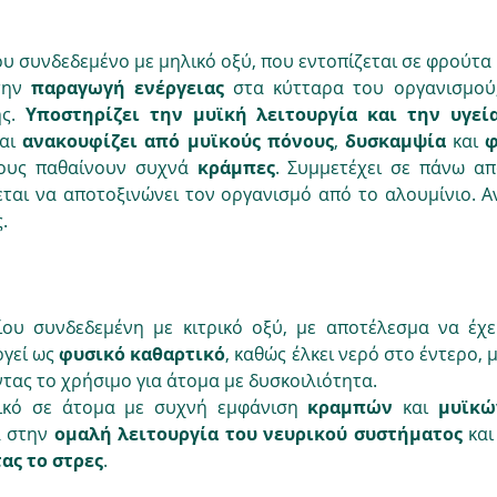
υ συνδεδεμένο με μηλικό οξύ, που εντοπίζεται σε φρούτα 
την 
παραγωγή ενέργειας
 στα κύτταρα του οργανισμού,
ς. 
Υποστηρίζει την μυϊκή λειτουργία και την υγεία
αι 
ανακουφίζει από
μυϊκούς πόνους
, 
δυσκαμψία
 και 
φ
σους παθαίνουν συχνά 
κράμπες
. Συμμετέχει σε πάνω απ
εται να αποτοξινώνει τον οργανισμό από το αλουμίνιο. Αν
.
ου συνδεδεμένη με κιτρικό οξύ, με αποτέλεσμα να έχε
γεί ως 
φυσικό καθαρτικό
, καθώς έλκει νερό στο έντερο, 
τας το χρήσιμο για άτομα με δυσκοιλιότητα.
τικό σε άτομα με συχνή εμφάνιση 
κραμπών
 και 
μυϊκώ
 στην 
ομαλή λειτουργία του
νευρικού συστήματος
 και
ας το
στρες
.