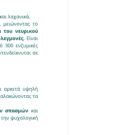
και λαχανικά.
 μειώνοντας το 
 του νευρικού 
λεγμονές
. Είναι 
ό 300 ενζυμικές 
τενδείκνυται σε 
ι αρκετά υψηλή 
μαλακώνοντας τα 
ν σπασμών
 και 
 την ψυχολογική 