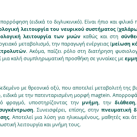
ορρόφηση (ειδικά το διγλυκινικό). Είναι ήπιο και φιλικό 
ολογική λειτουργία του νευρικού συστήματος
 (
χαλάρω
ολογική λειτουργία των
μυών
 καθώς και στη 
σύνθε
ργειακό μεταβολισμό, την παραγωγή ενέργειας (
μείωση κ
κτρολυτών
. Ακόμα, παίζει ρόλο στη διατήρηση φυσιολο
εί μια καλή συμπληρωματική προσθήκη σε γυναίκες με 
εμμ
εδεμένο με θρεονικό οξύ, που αποτελεί μεταβολιτή της βιτα
 ειδικά με την πατενταρισμένη μορφή magtein. Απορροφάτ
κό φραγμό, υποστηρίζοντας την 
μνήμη
, την 
διάθεση
συγκέντρωση
. Συνεισφέρει, επίσης, στην 
πνευματική δ
εσης
. Αποτελεί μια λύση για ηλικιωμένους, μαθητές και ά
ωστική λειτουργία και μνήμη τους.