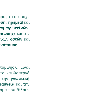
προς το στομάχι. 
ση, ηρεμία
) και 
ση πρωτεϊνών
. 
όπωσης
)  και την 
γικών 
οστών
 και 
ηνόπαυση
.
μίνης C.  Είναι 
αι και διαπερνά 
, την 
γνωστική 
ιαύγεια
 και την 
τομα που θέλουν 