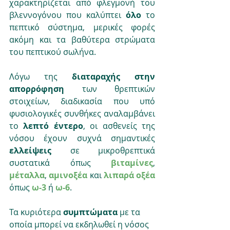
χαρακτηρίζεται από φλεγμονή του 
βλεννογόνου που καλύπτει 
όλο 
το 
πεπτικό σύστημα, μερικές φορές 
ακόμη και τα βαθύτερα στρώματα 
του πεπτικού σωλήνα.
Λόγω της 
διαταραχής στην 
απορρόφηση 
των θρεπτικών 
στοιχείων, διαδικασία που υπό 
φυσιολογικές συνθήκες αναλαμβάνει 
το 
λεπτό έντερο
, οι ασθενείς της 
νόσου έχουν συχνά σημαντικές 
ελλείψεις 
σε μικροθρεπτικά 
συστατικά όπως 
βιταμίνες
, 
μέταλλα
, 
αμινοξέα 
και 
λιπαρά οξέα
όπως 
ω-3
 ή 
ω-6
.
Τα κυριότερα 
συμπτώματα 
με τα 
οποία μπορεί να εκδηλωθεί η νόσος 