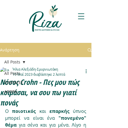
Ανάρτηση
All Posts
Ήλια Αλεξιάδη-Σμυρνιωτάκη
All Posts
19 Μαΐ 2023
διαβάστηκε 2 λεπτά
Νόσος Crohn - Πες μου πώς
ΣΥΝΤΑΓΕΣ
κοιμάσαι, να σου πω γιατί
ΑΡΘΡΑ
πονάς
Ο 
ποιοτικός 
και 
επαρκής 
ύπνος 
μπορεί να είναι ένα 
"πονεμένο" 
θέμα
 για σένα και για μένα. Λίγο η 