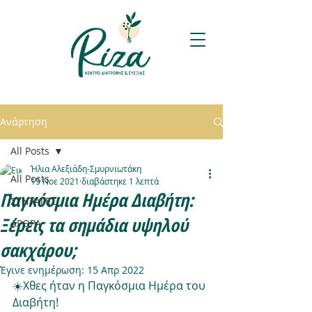
Ανάρτηση
All Posts
Ήλια Αλεξιάδη-Σμυρνιωτάκη
All Posts
15 Νοε 2021
διαβάστηκε 1 λεπτά
Παγκόσμια Ημέρα Διαβήτη:
ΣΥΝΤΑΓΕΣ
Ξέρεις τα σημάδια υψηλού
ΑΡΘΡΑ
σακχάρου;
Έγινε ενημέρωση:
15 Απρ 2022
☀️Χθες ήταν η Παγκόσμια Ημέρα του 
Διαβήτη!