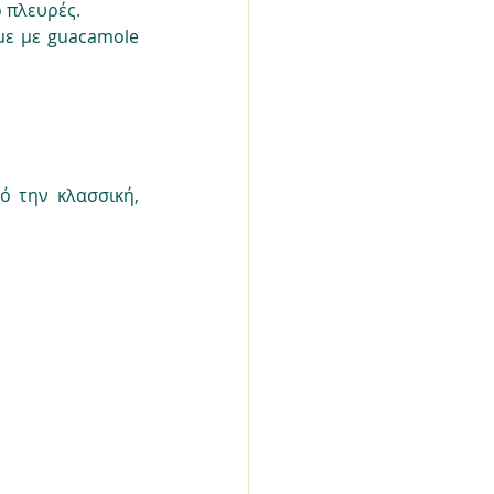
ο πλευρές.
ε με guacamole 
 την κλασσική, 