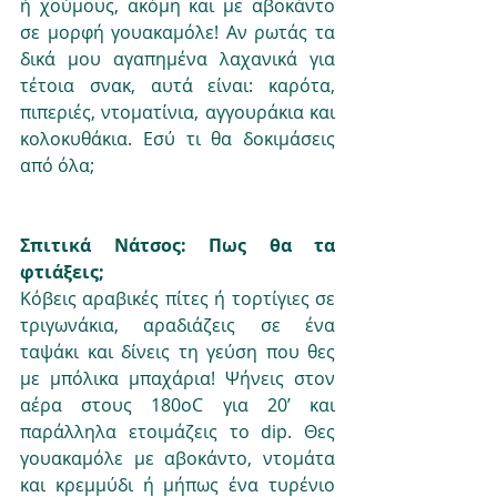
ή χούμους, ακόμη και με αβοκάντο 
σε μορφή γουακαμόλε! Αν ρωτάς τα 
δικά μου αγαπημένα λαχανικά για 
τέτοια σνακ, αυτά είναι: καρότα, 
πιπεριές, ντοματίνια, αγγουράκια και 
κολοκυθάκια. Εσύ τι θα δοκιμάσεις 
από όλα;
Σπιτικά Νάτσος: Πως θα τα 
φτιάξεις;
Κόβεις αραβικές πίτες ή τορτίγιες σε 
τριγωνάκια, αραδιάζεις σε ένα 
ταψάκι και δίνεις τη γεύση που θες 
με μπόλικα μπαχάρια! Ψήνεις στον 
αέρα στους 180oC για 20’ και 
παράλληλα ετοιμάζεις το dip. Θες 
γουακαμόλε με αβοκάντο, ντομάτα 
και κρεμμύδι ή μήπως ένα τυρένιο 