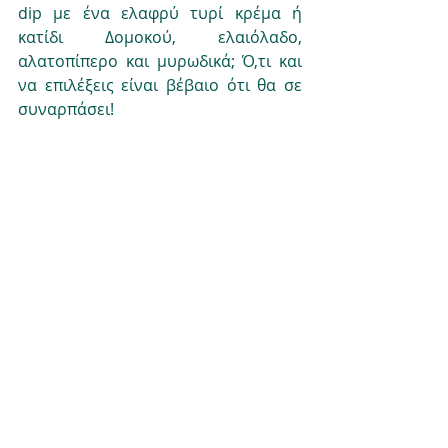
dip με ένα ελαφρύ τυρί κρέμα ή 
κατίδι Δομοκού, ελαιόλαδο, 
αλατοπίπερο και μυρωδικά; Ό,τι και 
να επιλέξεις είναι βέβαιο ότι θα σε 
συναρπάσει! 
Περιμένω με χαρά τις εντυπώσεις 
σου,
Ήλια
Nutrition
recipe
movie
healthy
ΣΥΝΤΑΓΕΣ