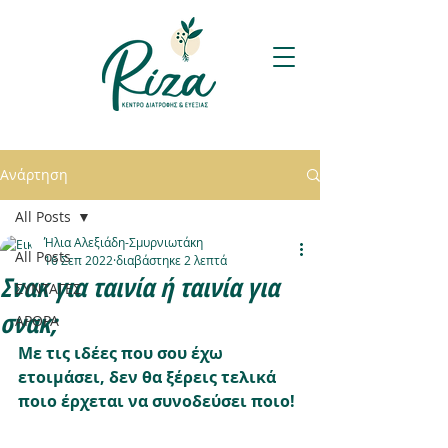
Ανάρτηση
All Posts
Ήλια Αλεξιάδη-Σμυρνιωτάκη
All Posts
16 Σεπ 2022
διαβάστηκε 2 λεπτά
Σνακ για ταινία ή ταινία για
ΣΥΝΤΑΓΕΣ
σνακ;
ΑΡΘΡΑ
Με τις ιδέες που σου έχω 
ετοιμάσει, δεν θα ξέρεις τελικά 
ποιο έρχεται να συνοδεύσει ποιο!