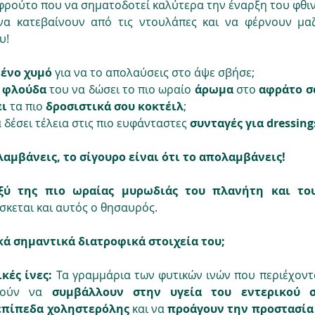
φρούτο που να σηματοδοτεί καλύτερα την έναρξη του φθιν
να κατεβαίνουν από τις ντουλάπες και να φέρνουν μαζ
υ! 
ένο χυμό
 για να το απολαύσεις στο άψε σβήσε;
η φλούδα
 του να δώσει το πιο ωραίο 
άρωμα 
στο 
αφράτο σ
ι 
τα πιο 
δροσιστικά σου κοκτέιλ
;
 δέσει τέλεια στις πιο ευφάνταστες 
συνταγές για dressin
αμβάνεις, το σίγουρο είναι ότι το απολαμβάνεις! 
ξύ της πιο ωραίας μυρωδιάς του πλανήτη και του
ίσκεται και αυτός ο θησαυρός. 
κά σημαντικά διατροφικά στοιχεία του; 
κές ίνες: 
Τα γραμμάρια των φυτικών ινών που περιέχοντα
ρούν να 
συμβάλλουν στην υγεία του εντερικού σ
επίπεδα χοληστερόλης
 και να 
προάγουν την προστασία