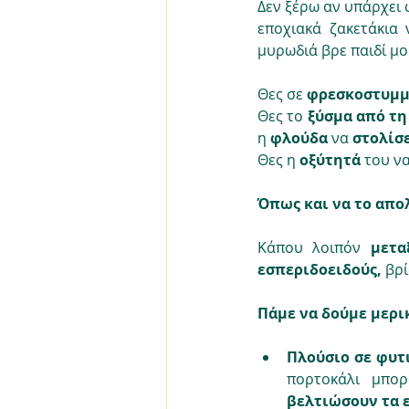
Δεν ξέρω αν υπάρχει 
εποχιακά ζακετάκια 
μυρωδιά βρε παιδί μο
Θες σε 
φρεσκοστυμμ
Θες το 
ξύσμα από τ
η 
φλούδα
 να 
στολίσε
Θες η 
οξύτητά 
του να
Όπως και να το απολ
Κάπου λοιπόν 
μετα
εσπεριδοειδούς,
 βρ
Πάμε να δούμε μερι
Πλούσιο σε φυτι
πορτοκάλι μπο
βελτιώσουν τα 