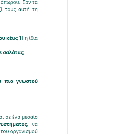
όπωρου.. Σαν τα 
ί τους αυτή τη 
ου κέικ
; Ή η ίδια 
gs σαλάτας
;
 πιο γνωστού 
ι σε ένα μεσαίο 
υστήματος
, να 
 του οργανισμού 