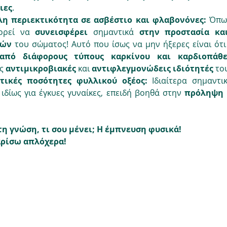
ιες
.
λη περιεκτικότητα σε ασβέστιο και φλαβονόνες: 
Όπως
ορεί να 
συνεισφέρει 
σημαντικά 
στην προστασία και
υών
 του σώματος! Αυτό που ίσως να μην ήξερες είναι ότι
από διάφορους τύπους καρκίνου και καρδιοπάθε
ς 
αντιμικροβιακές 
και 
αντιφλεγμονώδεις ιδιότητές
 το
τικές ποσότητες φυλλικού οξέος: 
Ιδιαίτερα σημαντι
ιδίως για έγκυες γυναίκες, επειδή βοηθά στην 
πρόληψη 
τη γνώση, τι σου μένει; Η έμπνευση φυσικά! 
αρίσω απλόχερα!