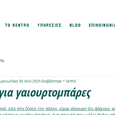
ΤΟ ΚΕΝΤΡΟ
ΥΠΗΡΕΣΙΕΣ
BLOG
ΕΠΙΚΟΙΝΩΝΙ
ΡΑ
μυρνιωτάκη
30 Ιουλ 2025
διαβάστηκε 1 λεπτά
για γαιουρτομπάρες
νησί, είτε στη ζέστη της πόλης, είμαι σίγουρη ότι ψάχνεις 
να ρόφημα γεμάτο παγάκια, ένα παγωτό που μόλις βγήκε απ