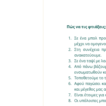
Πώς να τις φτιάξεις;
Σε ένα μπολ προ
μέχρι να ομογεν
Στη συνέχεια π
ανακατεύουμε.
Σε ένα ταψί με λ
Από πάνω βάζουμε
ενσωματωθούν κα
Τοποθετούμε το τ
Αφού παγώσει καλ
και μέγεθος μας 
Είναι έτοιμες για
Οι υπόλοιπες μπ