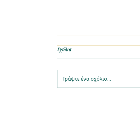
Σχόλια
Γράψτε ένα σχόλιο...
7 έξυπνοι, γρήγοροι τρόποι να
χρησιμοποιήσεις το χούμους στο
πρωινό σου!