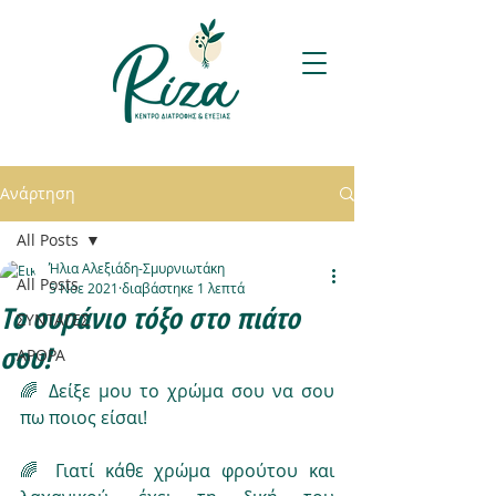
Ανάρτηση
All Posts
Ήλια Αλεξιάδη-Σμυρνιωτάκη
All Posts
5 Νοε 2021
διαβάστηκε 1 λεπτά
Το ουράνιο τόξο στο πιάτο
ΣΥΝΤΑΓΕΣ
σου!
ΑΡΘΡΑ
🌈 Δείξε μου το χρώμα σου να σου 
πω ποιος είσαι!
🌈 Γιατί κάθε χρώμα φρούτου και 