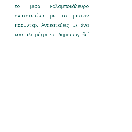
το μισό καλαμποκάλευρο 
ανακατεμένο με το μπέικιν 
πάουντερ. Ανακατεύεις με ένα 
κουτάλι μέχρι να δημιουργηθεί 
ένας παχύρευστος χυλός. Αν 
χρειαστεί προσθέτεις λίγο 
αλεύρι.
Αφήνεις το μίγμα στο ψυγείο για 
περίπου 30 λεπτά. 
Έπειτα παίρνεις κουταλιές από 
το μίγμα και τα απλώνεις πάνω 
σε λαδόκολλα στο ταψί και το 
βάζεις στο φούρνο στους 180 
βαθμούς για 15 με 20 λεπτά.