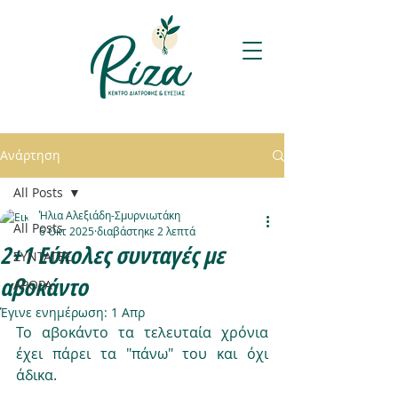
Ανάρτηση
All Posts
Ήλια Αλεξιάδη-Σμυρνιωτάκη
All Posts
6 Οκτ 2025
διαβάστηκε 2 λεπτά
2+1 Εύκολες συνταγές με
ΣΥΝΤΑΓΕΣ
αβοκάντο
ΑΡΘΡΑ
Έγινε ενημέρωση:
1 Απρ
Το αβοκάντο τα τελευταία χρόνια 
έχει πάρει τα "πάνω" του και όχι 
άδικα.