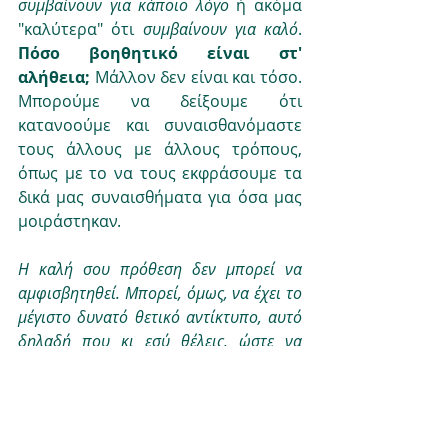
συμβαίνουν για κάποιο λόγο
 ή ακόμα 
"καλύτερα" ότι 
συμβαίνουν για καλό
. 
Πόσο βοηθητικό είναι στ' 
αλήθεια; 
Μάλλον δεν είναι και τόσο. 
Μπορούμε να δείξουμε ότι 
κατανοούμε και συναισθανόμαστε 
τους άλλους με άλλους τρόπους, 
όπως με το να τους εκφράσουμε τα 
δικά μας συναισθήματα για όσα μας 
μοιράστηκαν.  
Η καλή σου πρόθεση δεν μπορεί να 
αμφισβητηθεί. Μπορεί, όμως, να έχει το 
μέγιστο δυνατό θετικό αντίκτυπο, αυτό 
δηλαδή που κι εσύ θέλεις, ώστε να 
ξεπερνάς μαζί με τα αγαπημένα σου 
πρόσωπα ό,τι αρνητικό βρεθεί στο 
δρόμο σας. Δοκίμασε να προσαρμόσεις 
όσα λες ανάλογα με τις ανάγκες της κάθε 