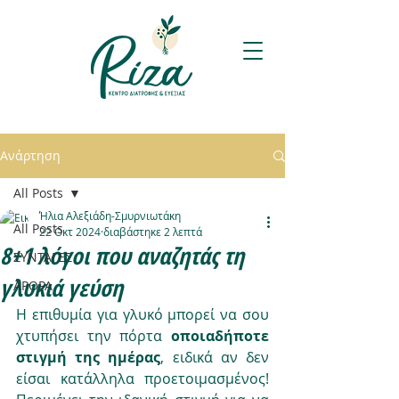
Ανάρτηση
All Posts
Ήλια Αλεξιάδη-Σμυρνιωτάκη
All Posts
22 Οκτ 2024
διαβάστηκε 2 λεπτά
8+1 λόγοι που αναζητάς τη
ΣΥΝΤΑΓΕΣ
γλυκιά γεύση
ΑΡΘΡΑ
Η επιθυμία για γλυκό μπορεί να σου 
χτυπήσει την πόρτα 
οποιαδήποτε 
στιγμή της ημέρας
, ειδικά αν δεν 
είσαι κατάλληλα προετοιμασμένος! 