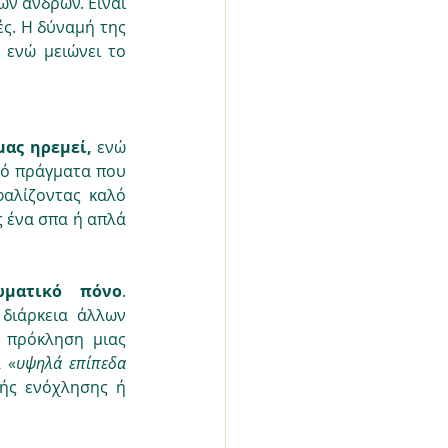
ν ανδρών. Είναι 
ές. Η δύναμή της 
, ενώ μειώνει το 
μας ηρεμεί, 
ενώ 
πό πράγματα που 
αλίζοντας καλό 
ένα σπα ή απλά 
ωματικό πόνο
. 
διάρκεια άλλων 
πρόκληση μιας 
 «
υψηλά επίπεδα 
ής ενόχλησης ή 