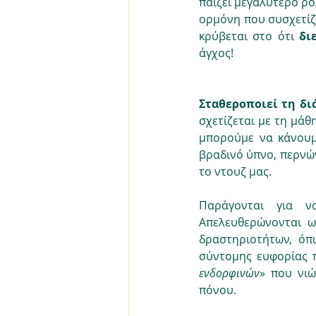
παίζει μεγαλύτερο ρό
ορμόνη που συσχετίζετ
κρύβεται στο ότι 
δι
άγχος!
Σταθεροποιεί τη δι
σχετίζεται με τη μάθ
μπορούμε να κάνουμε
βραδινό ύπνο, περνώ
το ντουζ μας.
Παράγονται για 
Απελευθερώνονται ω
δραστηριοτήτων, όπ
σύντομης ευφορίας π
ενδορφινών
» που νιώ
πόνου.