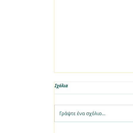
Σχόλια
Γράψτε ένα σχόλιο...
7 έξυπνοι, γρήγοροι τρόποι να